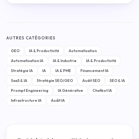
AUTRES CATÉGORIES
GEO
IA & Productivité
Automatisation
Automatisation IA
IA & Industrie
IA & Productivité
Stratégie IA
IA
IA & PME
Financement IA
SaaS & IA
Stratégie SEO/GEO
Audit SEO
SEO & IA
Prompt Engineering
IA Générative
Chatbot IA
Infrastructure IA
Audit IA