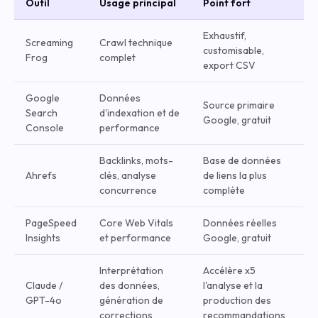
Outil
Usage principal
Point fort
Exhaustif,
Screaming
Crawl technique
customisable,
Frog
complet
export CSV
Google
Données
Source primaire
Search
d'indexation et de
Google, gratuit
Console
performance
Backlinks, mots-
Base de données
Ahrefs
clés, analyse
de liens la plus
concurrence
complète
PageSpeed
Core Web Vitals
Données réelles
Insights
et performance
Google, gratuit
Interprétation
Accélère x5
Claude /
des données,
l'analyse et la
GPT-4o
génération de
production des
corrections
recommandations