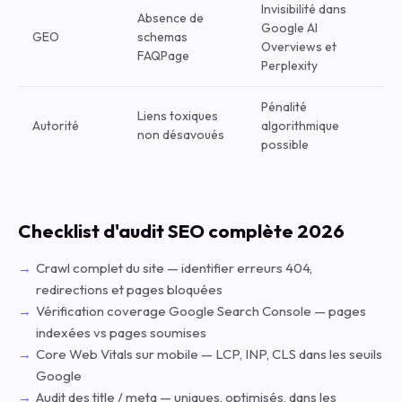
Invisibilité dans
Absence de
Google AI
GEO
schemas
Overviews et
FAQPage
Perplexity
Pénalité
Liens toxiques
Autorité
algorithmique
non désavoués
possible
Checklist d'audit SEO complète 2026
Crawl complet du site — identifier erreurs 404,
redirections et pages bloquées
Vérification coverage Google Search Console — pages
indexées vs pages soumises
Core Web Vitals sur mobile — LCP, INP, CLS dans les seuils
Google
Audit des title / meta — uniques, optimisés, dans les