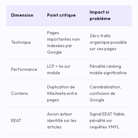
Impact si
Dimension
Point critique
problème
Pages
Zéro trafic
importantes non
Technique
organique possible
indexées par
sur ces pages
Google
LCP > 4s sur
Pénalité ranking
Performance
mobile
mobile significative
Duplication de
Cannibalisation,
Contenu
title/meta entre
confusion de
pages
Google
Aucun auteur
Signal EEAT faible,
EEAT
identifié sur les
pénalité sur
articles
requêtes YMYL