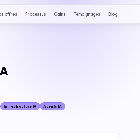
os offres
Processus
Gains
Témoignages
Blog
IA
Infrastructure IA
Agents IA