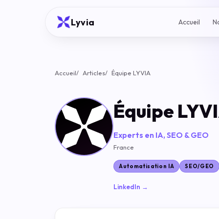
Lyvia
Accueil
N
Accueil
Articles
Équipe LYVIA
Équipe LYV
Experts en IA, SEO & GEO
France
Automatisation IA
SEO/GEO
LinkedIn →