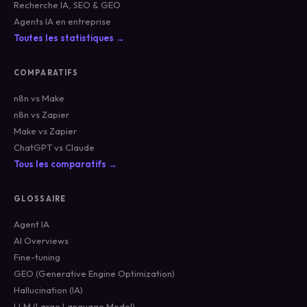
Recherche IA, SEO & GEO
Agents IA en entreprise
Toutes les statistiques →
COMPARATIFS
n8n vs Make
n8n vs Zapier
Make vs Zapier
ChatGPT vs Claude
Tous les comparatifs →
GLOSSAIRE
Agent IA
AI Overviews
Fine-tuning
GEO (Generative Engine Optimization)
Hallucination (IA)
LLM (Large Language Model)