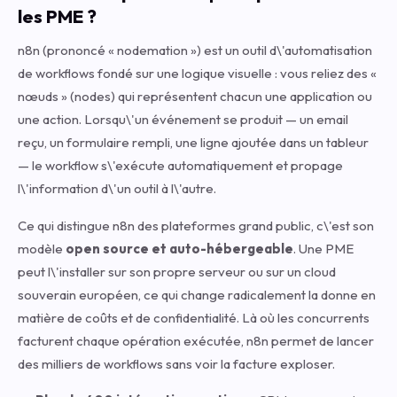
les PME ?
n8n (prononcé « nodemation ») est un outil d\'automatisation
de workflows fondé sur une logique visuelle : vous reliez des «
nœuds » (nodes) qui représentent chacun une application ou
une action. Lorsqu\'un événement se produit — un email
reçu, un formulaire rempli, une ligne ajoutée dans un tableur
— le workflow s\'exécute automatiquement et propage
l\'information d\'un outil à l\'autre.
Ce qui distingue n8n des plateformes grand public, c\'est son
modèle
open source et auto-hébergeable
. Une PME
peut l\'installer sur son propre serveur ou sur un cloud
souverain européen, ce qui change radicalement la donne en
matière de coûts et de confidentialité. Là où les concurrents
facturent chaque opération exécutée, n8n permet de lancer
des milliers de workflows sans voir la facture exploser.