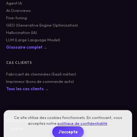
Agent IA
AI Overviews
Fine-tuning
GEO (Generative Engine Optimization)
Hallucination (IA)
LLM (Large Language Model)
Glossaire complet →
CAS CLIENTS
Fabricant de cheminées (SaaS métier)
Imprimeur (bons de commande auto)
Tous les cas clients →
Ce site utilise des cookies fonctionnels. En continuant, vous
© 2026 LYVIA · Tous droits réservés.
acceptez notre
politique de confidentialité
.
English
J'accepte