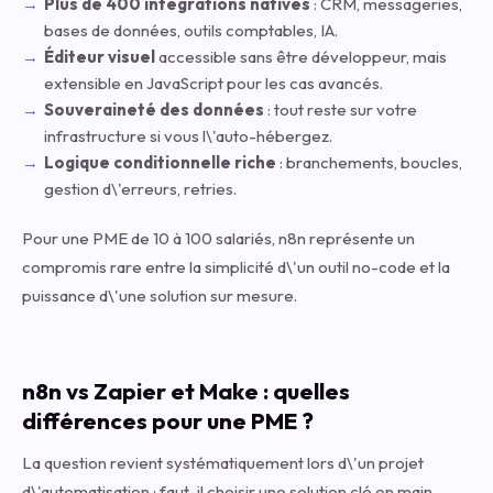
Plus de 400 intégrations natives
: CRM, messageries,
bases de données, outils comptables, IA.
Éditeur visuel
accessible sans être développeur, mais
extensible en JavaScript pour les cas avancés.
Souveraineté des données
: tout reste sur votre
infrastructure si vous l\'auto-hébergez.
Logique conditionnelle riche
: branchements, boucles,
gestion d\'erreurs, retries.
Pour une PME de 10 à 100 salariés, n8n représente un
compromis rare entre la simplicité d\'un outil no-code et la
puissance d\'une solution sur mesure.
n8n vs Zapier et Make : quelles
différences pour une PME ?
La question revient systématiquement lors d\'un projet
d\'automatisation : faut-il choisir une solution clé en main