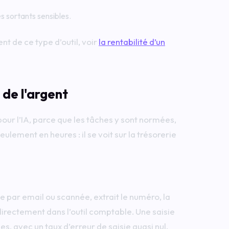
es sortants sensibles.
nt de ce type d’outil, voir
la rentabilité d’un
 de l'argent
pour l’IA, parce que les tâches y sont normées,
lement en heures : il se voit sur la trésorerie
 par email ou scannée, extrait le numéro, la
 directement dans l’outil comptable. Une saisie
, avec un taux d’erreur de saisie quasi nul.