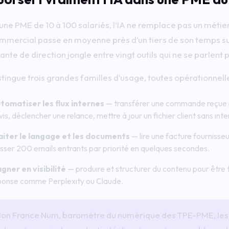
une PME de 10 à 100 salariés, l’IA ne remplace pas un métier
mmercial passe en moyenne près d’un tiers de son temps sur 
ante de direction jongle entre vingt outils qui ne se parlent 
stingue trois grandes familles d’usage, toutes opérationnelle
tomatiser les flux internes
— transférer une commande reçue par
is, déclencher une relance, mettre à jour un fichier client sans in
aiter le langage et les documents
— lire une facture fournisse
asser 200 emails entrants par priorité en quelques secondes.
gner en visibilité
— produire et structurer du contenu pour être 
ponse comme Perplexity ou Claude.
lon France Num, baromètre du numérique des TPE-PME, les en