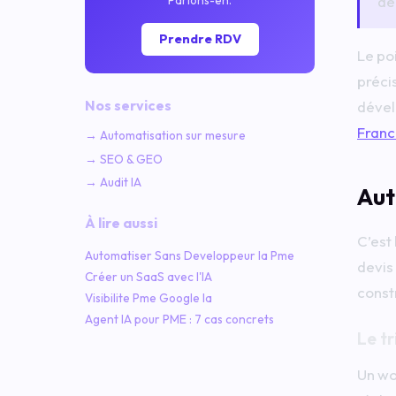
dé
Parlons-en.
Prendre RDV
Le po
préci
Nos services
dével
Fran
→ Automatisation sur mesure
→ SEO & GEO
→ Audit IA
Aut
À lire aussi
C’est 
Automatiser Sans Developpeur Ia Pme
devis
Créer un SaaS avec l'IA
const
Visibilite Pme Google Ia
Agent IA pour PME : 7 cas concrets
Le tr
Un wo