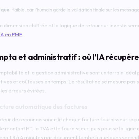
sque
: faible, car l’humain garde la validation finale sur les messag
a dimension chiffrée et la logique de retour sur investisseme
IA en PME
.
pta et administratif : où l'IA récupère
mptabilité et la gestion administrative sont un terrain idéal 
itives et coûteuses en temps. Le résultat ne se mesure pas seu
 les erreurs évitées.
ecture automatique des factures
teur de reconnaissance lit chaque facture fournisseur reçue
le montant HT, la TVA et le fournisseur, puis pousse la ligne
renait 3 à 4 minutes par document tombe à quelques secondes