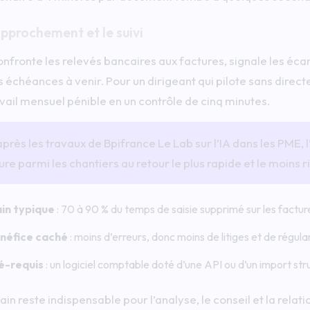
approchement et le suivi
confronte les relevés bancaires aux factures, signale les éca
s échéances à venir. Pour un dirigeant qui pilote sans direct
avail mensuel pénible en un contrôle de cinq minutes.
après les travaux de Bpifrance Le Lab sur l’IA dans les PME,
gure parmi les chantiers au retour le plus rapide et le moins r
in typique
: 70 à 90 % du temps de saisie supprimé sur les factur
néfice caché
: moins d’erreurs, donc moins de litiges et de régular
é-requis
: un logiciel comptable doté d’une API ou d’un import str
in reste indispensable pour l’analyse, le conseil et la relatio