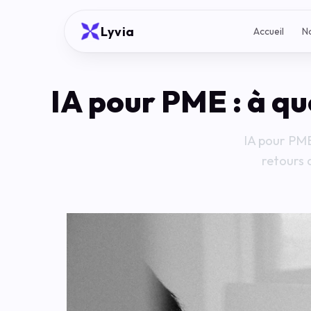
Lyvia
Accueil
N
IA pour PME : à qu
IA pour PME,
retours 