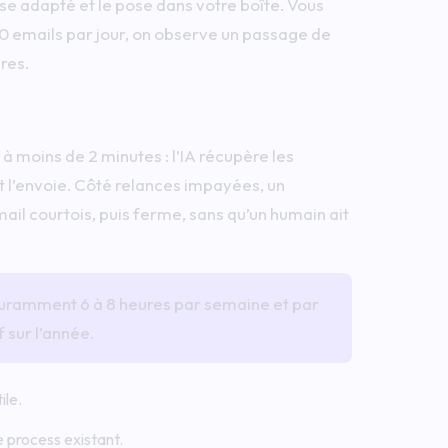
se adapté et le pose dans votre boîte. Vous
60 emails par jour, on observe un passage de
res.
 moins de 2 minutes : l’IA récupère les
 et l’envoie. Côté relances impayées, un
il courtois, puis ferme, sans qu’un humain ait
couramment 6 à 8 heures par semaine et par
 sur l’année.
ile.
e process existant.