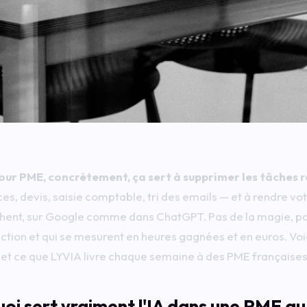
our PME, concrètement, ça sert à supprimer les tâches 
es, devis, saisie comptable, tri des emails — et à rendre votr
hent, sur Google comme dans ChatGPT. Pas de la magie, pas 
tion et qui se mesurent en heures gagnées et en euros. Voici 
 et ce que LYVIA livre chaque semaine à des PME françaises
uoi sert vraiment l'IA dans une PME au