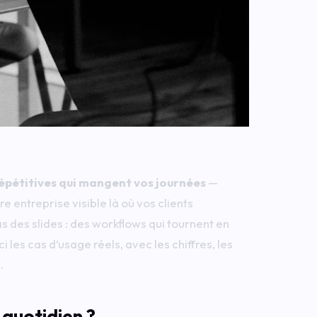
répétitives qui mangent vos journées
—
e entreprise visible là où vos clients
des slides : des workflows qui tournent en
les cas d’usage réels, avec les chiffres, les
.
 quotidien ?