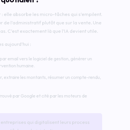
 : elle absorbe les micro-tâches qui s’empilent.
de l’administratif plutôt que sur la vente. Une
pas. C’est exactement là que l’IA devient utile.
s aujourd’hui :
 email vers le logiciel de gestion, générer un
tervention humaine.
ur, extraire les montants, résumer un compte-rendu,
trouvé par Google et cité par les moteurs de
treprises qui digitalisent leurs process