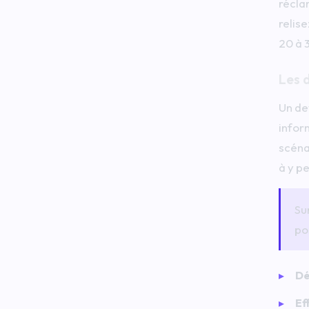
récla
relis
20 à 
Les d
Un de
inform
scéna
à y p
Su
po
Dé
Ef