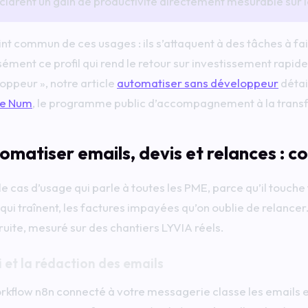
clarent un gain de productivité directement mesurable sur l
int commun de ces usages : ils s’attaquent à des tâches à fa
sément ce profil qui rend le retour sur investissement rapid
oppeur », notre article
automatiser sans développeur
détai
ce Num
, le programme public d’accompagnement à la trans
omatiser emails, devis et relances : c
le cas d’usage qui parle à toutes les PME, parce qu’il touche 
 qui traînent, les factures impayées qu’on oublie de relancer
ruite, mesuré sur des chantiers LYVIA réels.
i et la rédaction des emails
rkflow n8n connecté à votre messagerie classe les emails