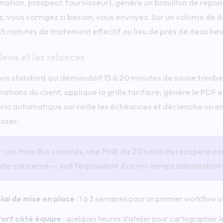
mation, prospect, fournisseur), génère un brouillon de répon
ez, vous corrigez si besoin, vous envoyez. Sur un volume de 
35 minutes de traitement effectif au lieu de près de deux heu
evis et les relances
vis standard qui demandait 15 à 20 minutes de saisie tombe à
ations du client, applique la grille tarifaire, génère le PDF
rio automatique surveille les échéances et déclenche un ema
enser.
r ces trois flux cumulés, une PME de 20 salariés récupère 
ste concerné — soit l’équivalent d’un mi-temps administratif
lai de mise en place
: 1 à 3 semaines pour un premier workflow ut
fort côté équipe
: quelques heures d’atelier pour cartographier l