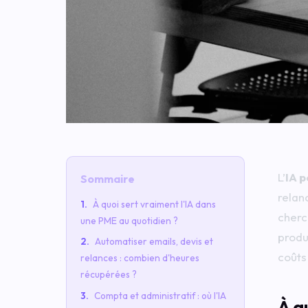
L’
IA p
Sommaire
relanc
À quoi sert vraiment l'IA dans
cherc
une PME au quotidien ?
produc
Automatiser emails, devis et
coûts
relances : combien d'heures
récupérées ?
Compta et administratif : où l'IA
À q