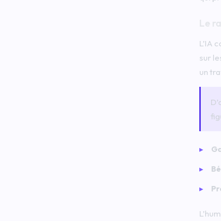
Le r
L’IA 
sur le
un tr
D’
fi
Ga
Bé
Pr
L’huma