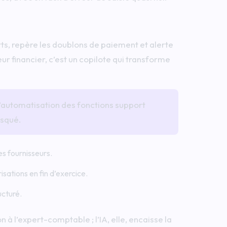
rts, repère les doublons de paiement et alerte
eur financier, c’est un copilote qui transforme
 l’automatisation des fonctions support
isqué.
es fournisseurs.
isations en fin d’exercice.
ucturé.
n à l’expert-comptable ; l’IA, elle, encaisse la