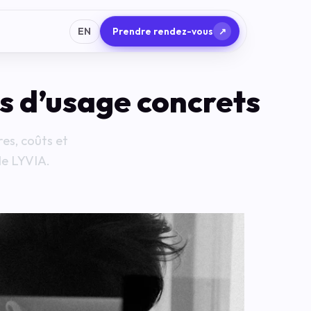
EN
Prendre rendez-vous
↗
as d’usage concrets
res, coûts et
de LYVIA.