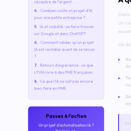
récupère de l'argent
Combien coûte un projet d'IA
Dans 
pour une petite entreprise ?
Un co
IA et visibilité : se faire trouver
assist
sur Google et dans ChatGPT
Comment valider qu'un projet
On di
IA est rentable avant de se lancer
?
Au
Retours d'expérience : ce que
dev
LYVIA livre à des PME françaises
Tr
Ce que l'IA ne sait pas encore
cl
bien faire en PME
Ga
ré
Passez à l'action
Se
Un projet d'automatisation IA ?