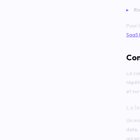
Ri
Pour l
SaaS 
Com
La co
répét
et sur
La l
Un mo
date, 
qui p