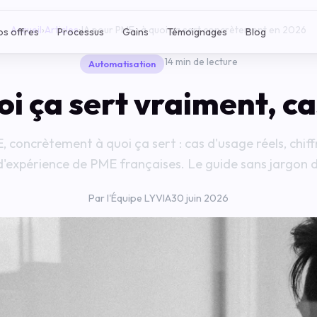
Accueil
›
Articles
›
IA pour PME : à quoi ça sert concrètement en 2026
os offres
Processus
Gains
Témoignages
Blog
14 min de lecture
Automatisation
oi ça sert vraiment, c
 concrètement à quoi ça sert : cas d'usage réels, chiff
d'expérience de PME françaises. Le guide sans jargon 
Par l'Équipe LYVIA
30 juin 2026