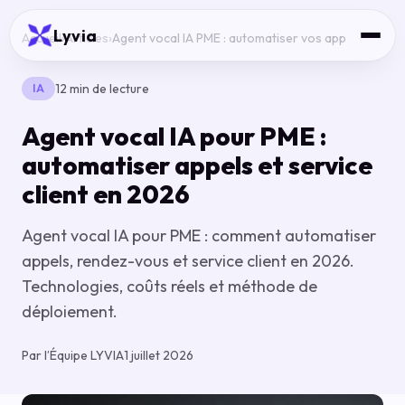
Lyvia
Accueil
›
Articles
›
Agent vocal IA PME : automatiser vos app
12 min de lecture
IA
Agent vocal IA pour PME :
automatiser appels et service
client en 2026
Agent vocal IA pour PME : comment automatiser
appels, rendez-vous et service client en 2026.
Technologies, coûts réels et méthode de
déploiement.
Par l’Équipe LYVIA
1 juillet 2026