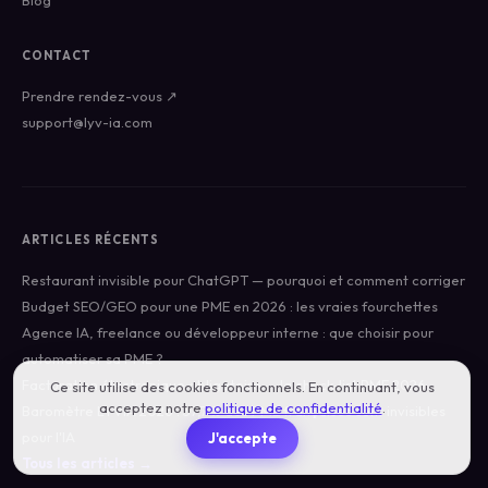
Blog
CONTACT
Prendre rendez-vous ↗
support@lyv-ia.com
ARTICLES RÉCENTS
Restaurant invisible pour ChatGPT — pourquoi et comment corriger
Budget SEO/GEO pour une PME en 2026 : les vraies fourchettes
Agence IA, freelance ou développeur interne : que choisir pour
automatiser sa PME ?
Facturation électronique obligatoire — la check-list PME 2026
Ce site utilise des cookies fonctionnels. En continuant, vous
acceptez notre
politique de confidentialité
.
Baromètre LYVIA 2026 : 37,7 % des PME françaises sont invisibles
pour l'IA
J'accepte
Tous les articles →