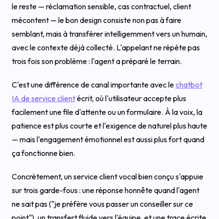
le reste — réclamation sensible, cas contractuel, client
mécontent — le bon design consiste non pas à faire
semblant, mais à transférer intelligemment vers un humain,
avec le contexte déjà collecté. L'appelant ne répète pas
trois fois son problème : l'agent a préparé le terrain.
C'est une différence de canal importante avec le
chatbot
IA de service client
écrit, où l'utilisateur accepte plus
facilement une file d'attente ou un formulaire. À la voix, la
patience est plus courte et l'exigence de naturel plus haute
— mais l'engagement émotionnel est aussi plus fort quand
ça fonctionne bien.
Concrètement, un service client vocal bien conçu s'appuie
sur trois garde-fous : une réponse honnête quand l'agent
ne sait pas ("je préfère vous passer un conseiller sur ce
point"), un transfert fluide vers l'équipe, et une trace écrite